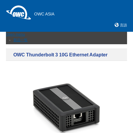
OWC ASIA
言語
Open menu
製品一覧
外付けストレージ
内蔵SSD
OWC Thunderbolt 3 10G Ethernet Adapter
ネットワークストレージ
メモリーカード＆リーダー
ドック
ケーブルおよびアダプター
拡張シャーシ
メモリ
アップグレードとツール
ニュース
サポート
販売店
お問い合わせ