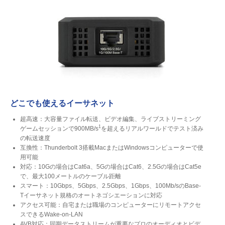
どこでも使えるイーサネット
超高速：大容量ファイル転送、ビデオ編集、ライブストリーミング
1
ゲームセッションで900MB/s
を超えるリアルワールドでテスト済み
の転送速度
互換性：Thunderbolt 3搭載MacまたはWindowsコンピューターで使
用可能
対応：10Gの場合はCat6a、5Gの場合はCat6、2.5Gの場合はCat5e
で、最大100メートルのケーブル距離
スマート：10Gbps、5Gbps、2.5Gbps、1Gbps、100Mb/sのBase-
Tイーサネット規格のオートネゴシエーションに対応
アクセス可能：自宅または職場のコンピューターにリモートアクセ
スできるWake-on-LAN
AVB対応：同期データストリームが重要なプロのオーディオとビデ