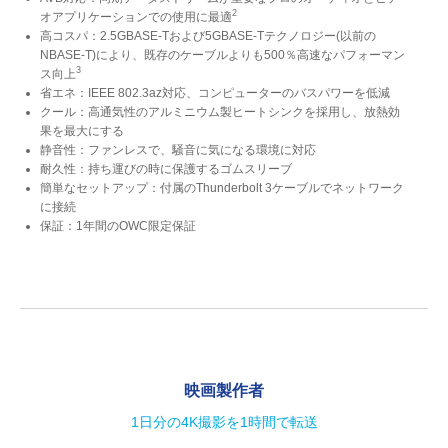
2
オアプリケーションでの使用に最適
高コスパ：2.5GBASE-Tおよび5GBASE-Tテクノロジー(以前の
NBASE-T)により、既存のケーブルよりも500％高速なパフォーマン
3
ス向上
省エネ：IEEE 802.3az対応、コンピューターのバスパワーを低減
クール：高通気性のアルミニウム製ヒートシンクを採用し、放熱効
果を最大にする
静音性：ファンレスで、騒音に気になる環境に対応
耐久性：持ち運びの時に保護するゴムスリーブ
簡単なセットアップ：付属のThunderbolt 3ケーブルでネットワーク
に接続
保証：1年間のOWC限定保証
映画製作者
1日分の4K撮影を1時間で転送