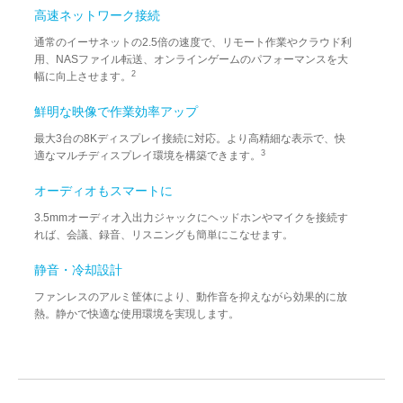
高速ネットワーク接続
通常のイーサネットの2.5倍の速度で、リモート作業やクラウド利
用、NASファイル転送、オンラインゲームのパフォーマンスを大
2
幅に向上させます。
鮮明な映像で作業効率アップ
最大3台の8Kディスプレイ接続に対応。より高精細な表示で、快
3
適なマルチディスプレイ環境を構築できます。
オーディオもスマートに
3.5mmオーディオ入出力ジャックにヘッドホンやマイクを接続す
れば、会議、録音、リスニングも簡単にこなせます。
静音・冷却設計
ファンレスのアルミ筐体により、動作音を抑えながら効果的に放
熱。静かで快適な使用環境を実現します。