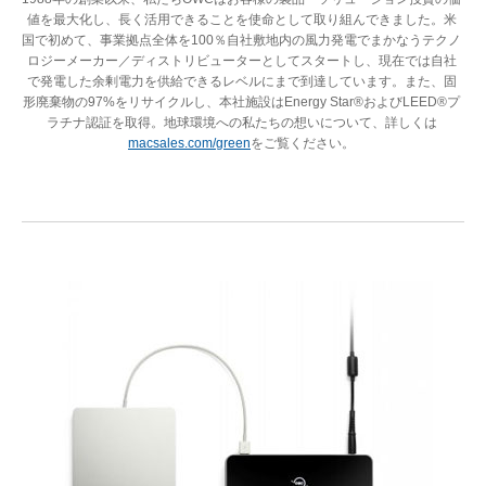
値を最大化し、長く活用できることを使命として取り組んできました。米
国で初めて、事業拠点全体を100％自社敷地内の風力発電でまかなうテクノ
ロジーメーカー／ディストリビューターとしてスタートし、現在では自社
で発電した余剰電力を供給できるレベルにまで到達しています。また、固
形廃棄物の97%をリサイクルし、本社施設はEnergy Star®およびLEED®プ
ラチナ認証を取得。地球環境への私たちの想いについて、詳しくは
macsales.com/green
をご覧ください。