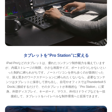
タブレットを“Pro Station”に変える
iPad Proなどのタブレットは、優れたコンテンツ制作能力を備えています
が、内蔵ストレージの制限、小さな画面サイズ、ポートが1つしかないとい
った制約に縛られがちです。ノートパソコンを持ち歩くのが面倒だった
り、据え置きのワークステーションに縛られたくないなら、必要なコンテ
ンツはタブレットに保存して持ち出し、自宅やオフィスではThunderbolt 5
Dockに接続するだけで、そのタブレットが本格的な「Pro Station」に変
身。外部ディスプレイ、キーボード、マウス、外付けドライブなどを一括
接続して、タブレットをハイレベルな制作環境へと拡張できます。