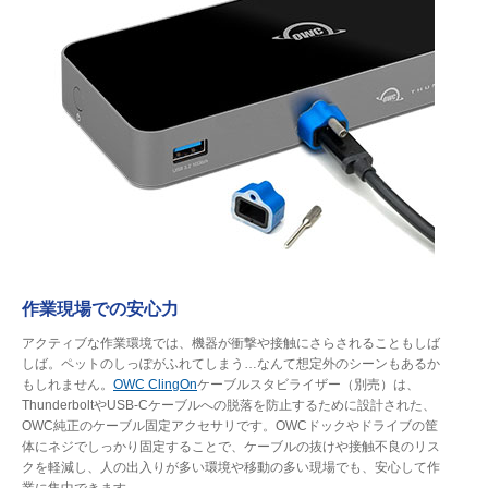
作業現場での安心力
アクティブな作業環境では、機器が衝撃や接触にさらされることもしば
しば。ペットのしっぽがふれてしまう…なんて想定外のシーンもあるか
もしれません。
OWC ClingOn
ケーブルスタビライザー（別売）は、
ThunderboltやUSB-Cケーブルへの脱落を防止するために設計された、
OWC純正のケーブル固定アクセサリです。OWCドックやドライブの筐
体にネジでしっかり固定することで、ケーブルの抜けや接触不良のリス
クを軽減し、人の出入りが多い環境や移動の多い現場でも、安心して作
業に集中できます。