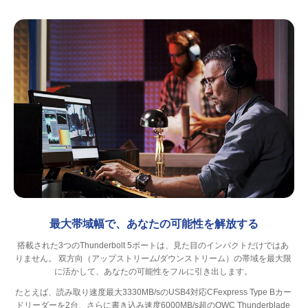
最大帯域幅で、あなたの可能性を解放する
搭載された3つのThunderbolt 5ポートは、見た目のインパクトだけではあ
りません。 双方向（アップストリーム/ダウンストリーム）の帯域を最大限
に活かして、あなたの可能性をフルに引き出します。
たとえば、読み取り速度最大3330MB/sのUSB4対応CFexpress Type Bカー
ドリーダーを2台、さらに書き込み速度6000MB/s超のOWC Thunderblade