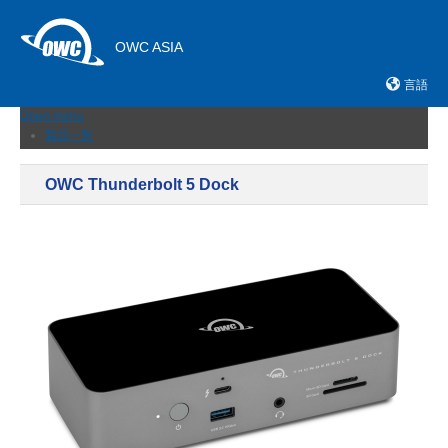
OWC ASIA
言語
Open menu
製品一覧
外付けストレージ
内蔵SSD
OWC Thunderbolt 5 Dock
ネットワークストレージ
メモリーカード＆リーダー
ドック
ケーブルおよびアダプター
拡張シャーシ
メモリ
アップグレードとツール
ニュース
サポート
販売店
お問い合わせ