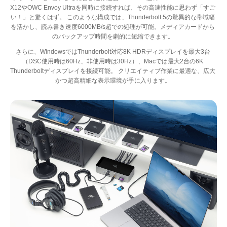
X12やOWC Envoy Ultraを同時に接続すれば、その高速性能に思わず「すご
い！」と驚くはず。 このような構成では、Thunderbolt 5の驚異的な帯域幅
を活かし、読み書き速度6000MB/s超での処理が可能。メディアカードから
のバックアップ時間を劇的に短縮できます。
さらに、WindowsではThunderbolt対応8K HDRディスプレイを最大3台
（DSC使用時は60Hz、非使用時は30Hz）、Macでは最大2台の6K
Thunderboltディスプレイを接続可能。 クリエイティブ作業に最適な、広大
かつ超高精細な表示環境が手に入ります。