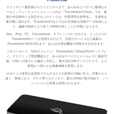
テクノロジー愛好家からクリエイターまで、あらゆるユーザーに最適なオ
ールインワンソリューション――それが「Thunderbolt 5 Dock」です。最
新の作品制作にも対応するこのドックは、作業環境を効率化し、生産性を
最大限に高めます。Thunderbolt 5ならではの圧倒的な高速データ転送によ
り、編集や制作により多くの時間を割くことが可能になります。
Mac、iPad、PC、Chromebook、タブレットのいずれでも、たった1つの
Thunderboltポートを使用するだけで、旧型のデバイスから最新の
Thunderbolt 5対応SSDまで、あらゆる周辺機器の性能を引き出せます。
メモリーカード、NASストレージ、Thunderbolt／DisplayPortディスプレ
イ、デスクトップ周辺機器など、あらゆるデバイスとシームレスに接続可
能。USB／USB-Cにも幅広く対応し、最大3台の8Kディスプレイで、より
鮮明かつ滑らかな映像体験を実現します。
11ポートの多彩な拡張性でマルチタスクの効率が大幅に向上。作業がより
速く、簡単になり、デスク周りもスッキリ。最大140Wの電力供給で、ノー
トパソコンの充電も同時に行えます。