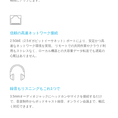
格段にアップします。
信頼の高速ネットワーク接続
2.5GbE（2.5ギガビットイーサネット）ポートにより、安定かつ高
速なネットワーク環境を実現。 リモートでの共同作業やクラウド利
用もストレスなく、ローカル機器との大容量データ転送でも遅延の
心配はありません。
録音もリスニングもこれ1つで
3.5mmオーディオジャックにヘッドホンやマイクを接続するだけ
で、音楽制作からポッドキャスト録音、オンライン会議まで、幅広
く対応できます。