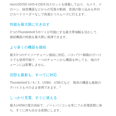
microSD/SD UHS-II (SD4.0)スロットを搭載しており、カメラ、ド
ローン、録音機器などからの写真や動画、音源の取り込みも外付
けカードリーダーなしで高速かつスムーズに行えます。
性能を最大限に引き出す
3つのThunderbolt 5ポートが可能にする最大帯域幅を活かして、
接続機器の性能を最大限に発揮できます。
より多くの機器を接続
最大3つのデイジーチェーン接続に対応。バスパワー駆動のデバイ
スでも使用可能で、一つのチェーンから機器を外しても、他のチ
ェーンには影響しません。
旧型も最新も、すべてに対応
Thunderbolt 5／4／3、USB4、USB-Cなど、既存の機器も最新の
1
デバイスもそのまま使用できます。
しっかり充電、すぐに使える
最大140Wの電力供給で、ノートパソコンを常にフル充電状態に保
ち、すぐに持ち出せる状態にします。