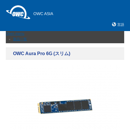
OWC ASIA
言語
Open menu
製品一覧
外付けストレージ
内蔵SSD
OWC Aura Pro 6G (スリム)
ネットワークストレージ
メモリーカード＆リーダー
ドック
ケーブルおよびアダプター
拡張シャーシ
メモリ
アップグレードとツール
ニュース
サポート
販売店
お問い合わせ