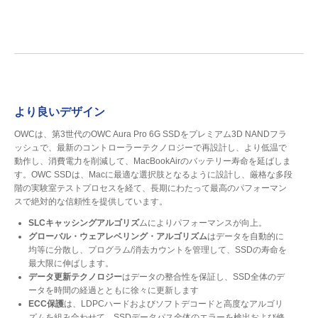
より良いデザイン
OWCは、第3世代のOWC Aura Pro 6G SSDをプレミアム3D NANDフラ
ッシュで、最新のコントローラーテクノロジーで再設計し、より低温で
動作し、消費電力を削減して、MacBookAirのバッテリー寿命を延ばしま
す。OWC SSDは、Macに最適な選択肢となるように設計し、厳格な多段
階の実験室テストプロセスを経て、長期にわたって最高のパフォーマン
スで絶対的な信頼性を提供しています。
SLCキャッシングアルゴリズ
ムによりパフォーマンスが向上。
グローバル・ウェアレベリング・アルゴリズム
はデータを自動的に
均等に分散し、プログラム/消去カウントを管理して、SSDの寿命を
最大限に伸ばします。
データ更新テクノロジー
はデータの整合性を保証し、SSD全体のデ
ータを時間の経過とともに徐々に更新します
ECC保護
は、LDPCハードおよびソフトデコードと高度なアルゴリ
ズムを組み合わせて、SSDデータパス全体のエラーを検出および修