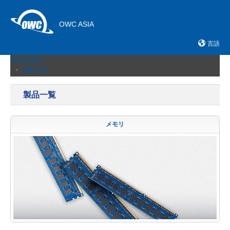
OWC ASIA
言語
Open menu
製品一覧
外付けストレージ
内蔵SSD
製品一覧
ネットワークストレージ
メモリーカード＆リーダー
ドック
メモリ
ケーブルおよびアダプター
拡張シャーシ
メモリ
アップグレードとツール
ニュース
サポート
販売店
お問い合わせ