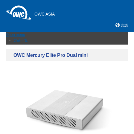
OWC ASIA
言語
Open menu
製品一覧
外付けストレージ
内蔵SSD
OWC Mercury Elite Pro Dual mini
ネットワークストレージ
メモリーカード＆リーダー
ドック
ケーブルおよびアダプター
拡張シャーシ
メモリ
アップグレードとツール
ニュース
サポート
販売店
お問い合わせ