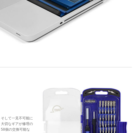
、そして一見不可能に
。大切なギアが修理の
58個の交換可能な