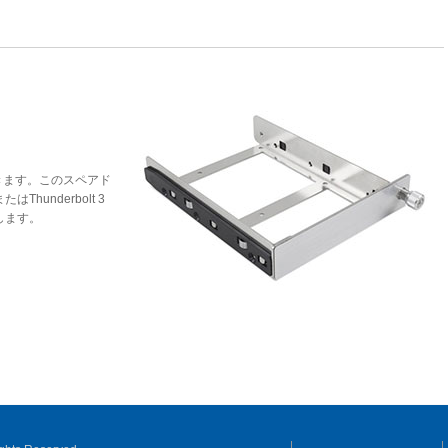
きます。このスペアド
たはThunderbolt 3
作します。