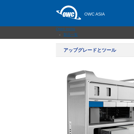
OWC ASIA
Open menu
製品一覧
外付けストレージ
内蔵SSD
アップグレードとツール
ネットワークストレージ
メモリーカード＆リーダー
ドック
ケーブルおよびアダプター
拡張シャーシ
メモリ
アップグレードとツール
ニュース
サポート
販売店
お問い合わせ