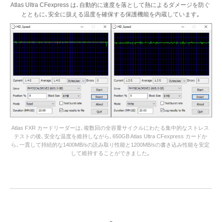
Atlas Ultra CFexpress は､自動的に速度を落として熱によるダメージを防ぐ
とともに､安全に扱える温度を確保する保護機能を内蔵しています｡
Atlas FXR カードリーダーは､複数回の全容量サイクルにわたる集中的なストレス
テストの後､安全な温度を維持しながら､650GB Atlas Ultra CFexpress カードか
ら､一貫して持続的な1400MB/sの読み取り性能と1200MB/sの書き込み性能を安定
して維持することができました｡