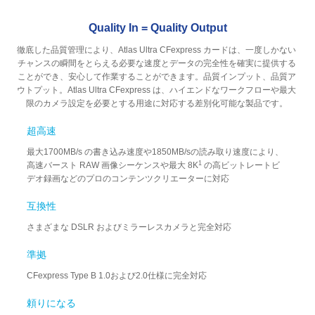
Quality In = Quality Output
徹底した品質管理により、Atlas Ultra CFexpress カードは、一度しかない
チャンスの瞬間をとらえる必要な速度とデータの完全性を確実に提供する
ことができ、安心して作業することができます。品質インプット、品質ア
ウトプット。Atlas Ultra CFexpress は、ハイエンドなワークフローや最大
限のカメラ設定を必要とする用途に対応する差別化可能な製品です。
超高速
最大1700MB/s の書き込み速度や1850MB/sの読み取り速度により、
1
高速バースト RAW 画像シーケンスや最大 8K
の高ビットレートビ
デオ録画などのプロのコンテンツクリエーターに対応
互換性
さまざまな DSLR およびミラーレスカメラと完全対応
準拠
CFexpress Type B 1.0および2.0仕様に完全対応
頼りになる