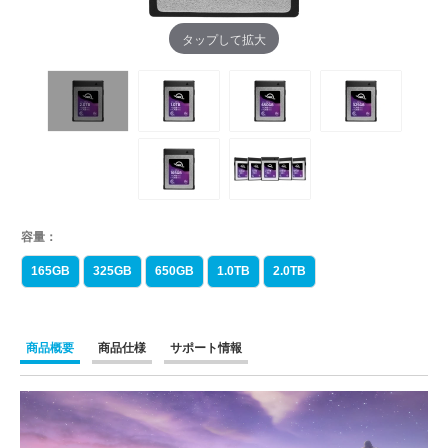
タップして拡大
容量：
165GB
325GB
650GB
1.0TB
2.0TB
商品概要
商品仕様
サポート情報