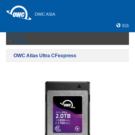
OWC ASIA
言語
Open menu
製品一覧
外付けストレージ
内蔵SSD
OWC Atlas Ultra CFexpress
ネットワークストレージ
メモリーカード＆リーダー
ドック
ケーブルおよびアダプター
拡張シャーシ
メモリ
アップグレードとツール
ニュース
サポート
販売店
お問い合わせ