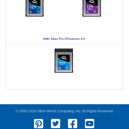
OWC Atlas Pro CFexpress 4.0
© 2000-2026 Other World Computing, Inc. All Rights Reserved.