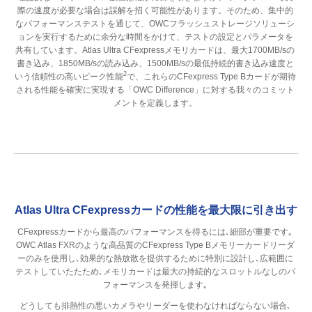
際の速度が必要な場合は誤解を招く可能性があります。そのため、集中的
なパフォーマンステストを通じて、OWCフラッシュストレージソリューシ
ョンを実行するために余分な時間をかけて、テストの設定とパラメータを
共有しています。Atlas Ultra CFexpressメモリカードは、最大1700MB/sの
書き込み、1850MB/sの読み込み、1500MB/sの最低持続的書き込み速度と
2
いう信頼性の高いピーク性能
で、これらのCFexpress Type Bカードが期待
される性能を確実に実現する「OWC Difference」に対する我々のコミット
メントを定義します。
Atlas Ultra CFexpressカードの性能を最大限に引き出す
CFexpressカードから最高のパフォーマンスを得るには､細部が重要です｡
OWC Atlas FXRのような高品質のCFexpress Type Bメモリーカードリーダ
ーのみを使用し､効果的な熱放散を提供するために特別に設計し､広範囲に
テストしていたたため､メモリカードは最大の持続的なスロットルなしのパ
フォーマンスを発揮します｡
どうしても排熱性の悪いカメラやリーダーを使わなければならない場合､