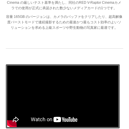
Cinema の厳しいテスト基準を満たし、同社のRED V-Raptor Cinemaカメ
ラでの使用が正式に承認された数少ないメディアカードの1つです。
容量 165GB のバージョンは、カメラのバッファをクリアしたり、超高解像
度バーストモードで連続撮影するための最速かつ最もコスト効率のよいソ
リューションを求める上級スポーツや野生動物の写真家に最適です。