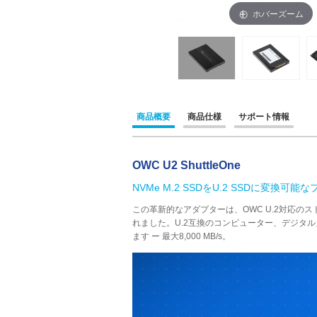
ホバーズーム
商品概要
商品仕様
サポート情報
OWC U2 ShuttleOne
NVMe M.2 SSDをU.2 SSDに変換
この革新的なアダプターは、OWC U.2対応の
れました。U.2互換のコンピューター、デジタ
ます ー 最大8,000 MB/s。