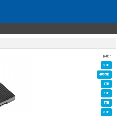
容量：
0TB
480GB
1TB
2TB
4TB
8TB