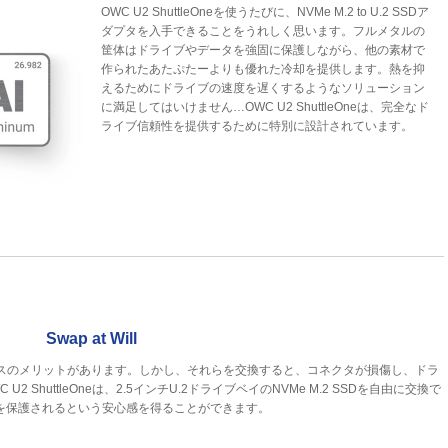
OWC U2 ShuttleOneを使うたびに、NVMe M.2 to U.2 SSDア
ダプタを入手できることをうれしく思います。フルメタルの
筐体はドライブやデータを強固に保護しながら、他の素材で
作られたあたぷたーよりも優れた冷却を提供します。熱を抑
えるためにドライブの速度を遅くするようなソリューション
に満足してはいけません…OWC U2 ShuttleOneは、完全なド
ライブ信頼性を提供するために特別に設計されています。
Swap at Will
ーマンスのメリットがあります。しかし、それらを交換すると、コネクタが損傷し、ドラ
ShuttleOneは、2.5インチU.2ドライブベイのNVMe M.2 SSDを自由に交換で
を保護されるという安心感を得ることができます。