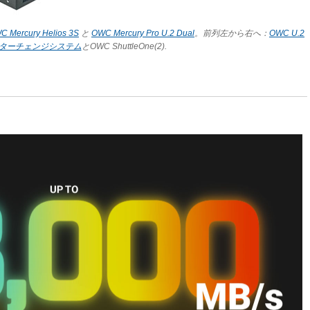
C Mercury Helios 3S
と
OWC Mercury Pro U.2 Dual
。前列左から右へ：
OWC U.2
ンターチェンジシステム
とOWC ShuttleOne(2).