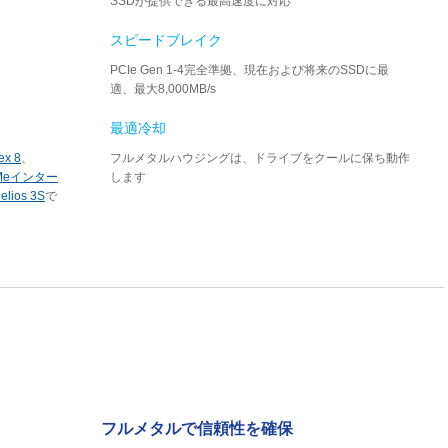
SSDが提供できる最高速度に対応
スピードブレイク
PCIe Gen 1-4完全準拠、現在および将来のSSDに最
適、最大8,000MB/s
最適冷却
ex 8
、
フルメタルハウジングは、ドライブをクールに保ち動作
VMeインター
します
elios 3S
で
フルメタルで信頼性を確保