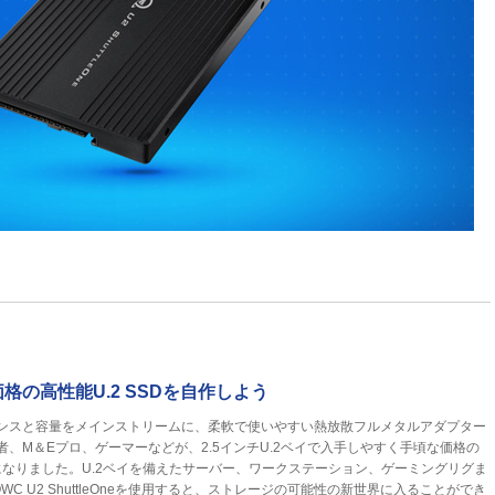
格の高性能U.2 SSDを自作しよう
Dのパフォーマンスと容量をメインストリームに、柔軟で使いやすい熱放散フルメタルアダプター
者、M＆Eプロ、ゲーマーなどが、2.5インチU.2ベイで入手しやすく手頃な価格の
ようになりました。U.2ベイを備えたサーバー、ワークステーション、ゲーミングリグま
 U2 ShuttleOneを使用すると、ストレージの可能性の新世界に入ることができ