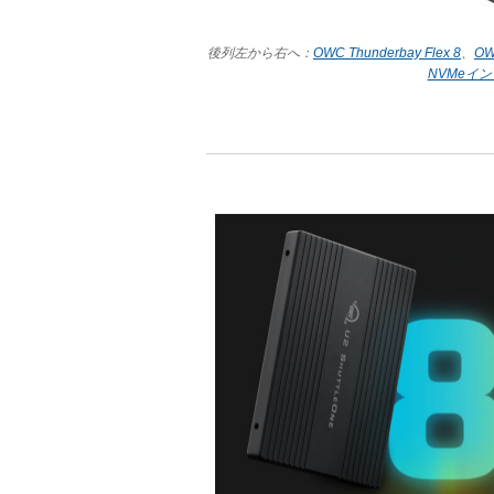
後列左から右へ：
OWC Thunderbay Flex 8
、
OW
NVMeイ