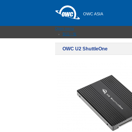
OWC ASIA
Open menu
製品一覧
外付けストレージ
内蔵SSD
OWC U2 ShuttleOne
ネットワークストレージ
メモリーカード＆リーダー
ドック
ケーブルおよびアダプター
拡張シャーシ
メモリ
アップグレードとツール
ニュース
サポート
販売店
お問い合わせ