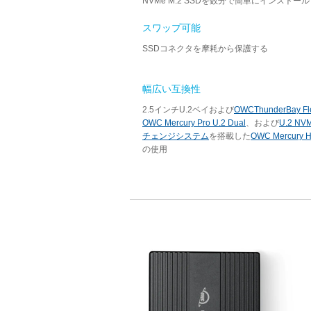
NVMe M.2 SSDを数分で簡単にインストール
スワップ可能
SSDコネクタを摩耗から保護する
幅広い互換性
2.5インチU.2ベイおよび
OWCThunderBay Fl
OWC Mercury Pro U.2 Dual
、および
U.2 N
チェンジシステム
を搭載した
OWC Mercury H
の使用