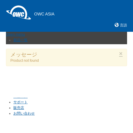
OWC ASIA
言語
Open menu
製品一覧
外付けストレージ
内蔵SSD
×
メッセージ
ネットワークストレージ
Product not found
メモリーカード＆リーダー
ドック
ケーブルおよびアダプター
拡張シャーシ
メモリ
アップグレードとツール
ニュース
サポート
販売店
お問い合わせ