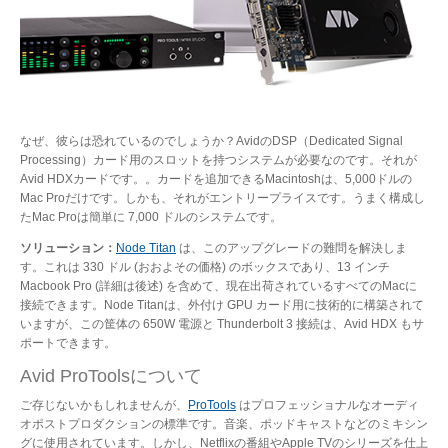
なぜ、彼らは恐れているのでしょうか？AvidのDSP（Dedicated Signal
Processing）カード用のスロットを持つシステムが必要なのです。それが
Avid HDXカードです。。カードを追加できるMacintoshは、5,000ドルの
Mac Proだけです。しかも、それがエントリープライスです。うまく構成し
たMac Proは簡単に 7,000 ドルのシステムです。
ソリューション：
Node Titan
は、このアップグレードの難問を解決しま
す。これは 330 ドル (おおよその価格) のボックスであり、13 インチ
Macbook Pro (詳細は後述) を含めて、現在出荷されているすべてのMacに
接続できます。Node Titanは、外付け GPU カード用に技術的に構築されて
いますが、この筐体の 650W 電源と Thunderbolt 3 接続は、Avid HDX もサ
ポートできます。
Avid ProToolsについて
ご存じないかもしれませんが、
ProTools
はプロフェッショナルなオーディ
オポストプロダクションの標準です。音楽、ポッドキャストなどのミキシン
グに使用されています。しかし、Netflixの番組やApple TVのシリーズを仕上