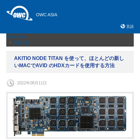
OWC ASIA
言語
Open menu
製品一覧
外付けストレージ
内蔵SSD
AKITIO NODE TITAN を使って、ほとんどの新し
ネットワークストレージ
いMACでAVID のHDXカードを使用する方法
メモリーカード＆リーダー
ドック
ケーブルおよびアダプター
2022年08月11日
拡張シャーシ
メモリ
アップグレードとツール
ニュース
サポート
販売店
お問い合わせ