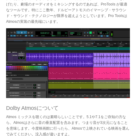
げたり、劇場のオーディオをミキシングするのであれば、ProTools が最適
なツールです。特にここ数年、ドルビーアトモスのイマーシブ・サラウン
ド・サウンド・テクノロジーが限界を超えようとしています。Pro Toolsは
Atmosの実装の最先端にいます。
Dolby Atmosについて
Atmos ミックスを聴くのは素晴らしいことです。5.1や7.1をご存知の方な
ら、Atmosはさらに音の垂直配置を含みます。つまり音が3次元になること
を意味します。今度映画館に行ったら、Atmosで上映されている映画を選ん
でみてください。没入感が違いますよ。