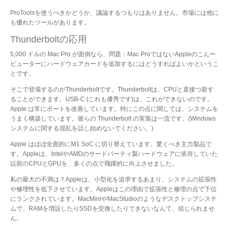
ProToolsを使うべきかどうか、議論するつもりはありません。市場には他に
も優れたツールがあります。
Thunderboltの応用
5,000 ドルの Mac Pro が面倒なら、問題：Mac ProではないAppleのこんー
ピューターにハードウェアカードを追加するにはどうすればよいかというこ
とです。
そこで登場するのがThunderboltです。Thunderboltは、CPUと直接つ新す
ることができます。USB-C (これも優秀です)は、これができないのです。
Apple は常にポートを改善しています。特にこの点に関しては、システムを
うまく構築しています。彼らの Thunderbolt の実装は一流です。(Windows
システムに関する混乱を話し始めないでください。)
Apple はほぼ全面的にM1 SoC に切り替えています。驚くべき主力製品で
す。Appleは、IntelやAMDのサードパーティ製ハードウェアに依存していた
以前のCPUとGPUを、多くの点で飛躍的に向上させました。
私の最大の不満は？Appleは、小型化を追求するあまり、システムの拡張性
や修理性を低下させています。Appleはこの理由で拡張性と修理の点で下位
にランクされています。MacMiniやMacStudioのようなデスクトップシステ
ムで、RAMを増設したりSSDを交換したりできないなんて、信じられませ
ん。