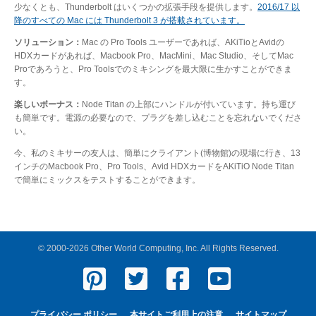
少なくとも、Thunderbolt はいくつかの拡張手段を提供します。
2016/17 以
降のすべての Mac には Thunderbolt 3 が搭載されています。
ソリューション：
Mac の Pro Tools ユーザーであれば、AKiTioとAvidの
HDXカードがあれば、Macbook Pro、MacMini、Mac Studio、そしてMac
Proであろうと、Pro Toolsでのミキシングを最大限に生かすことができま
す。
楽しいボーナス：
Node Titan の上部にハンドルが付いています。持ち運び
も簡単です。電源の必要なので、プラグを差し込むことを忘れないでくださ
い。
今、私のミキサーの友人は、簡単にクライアント(博物館)の現場に行き、13
インチのMacbook Pro、Pro Tools、Avid HDXカードをAKiTiO Node Titan
で簡単にミックスをテストすることができます。
© 2000-2026 Other World Computing, Inc. All Rights Reserved.
プライバシー ポリシー
本サイトご利用上の注意
サイトマップ