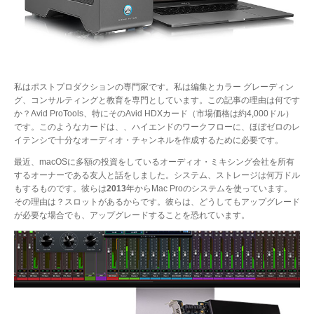
私はポストプロダクションの専門家です。私は編集とカラー グレーディン
グ、コンサルティングと教育を専門としています。この記事の理由は何です
か？Avid ProTools、特にそのAvid HDXカード（市場価格は約4,000ドル）
です。このようなカードは、、ハイエンドのワークフローに、ほぼゼロのレ
イテンシで十分なオーディオ・チャンネルを作成するために必要です。
最近、macOSに多額の投資をしているオーディオ・ミキシング会社を所有
するオーナーである友人と話をしました。システム、ストレージは何万ドル
もするものです。彼らは
2013
年からMac Proのシステムを使っています。
その理由は？スロットがあるからです。彼らは、どうしてもアップグレード
が必要な場合でも、アップグレードすることを恐れています。