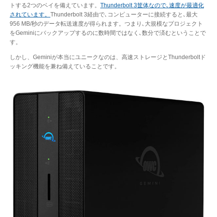
トする2つのベイを備えています。
Thunderbolt 3筐体なので､速度が最適化
されています。
Thunderbolt 3経由で､コンピューターに接続すると､最大
956 MB/秒のデータ転送速度が得られます。つまり､大規模なプロジェクト
をGeminiにバックアップするのに数時間ではなく､数分で済むということで
す。
しかし、Geminiが本当にユニークなのは、高速ストレージとThunderboltド
ッキング機能を兼ね備えていることです。