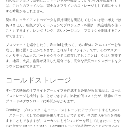
前のセクションで説明したコマーシャルを撮影してから6ヶ月が経過すれ
ば、これらのファイルは、完全なオフラインのストレージをして棚にセット
する時期かもしれません。
契約書にクライアントのデータを保持期間を明記しておくのは悪い考えでは
ありません。編集アプリケーションでプロジェクトを開き、統合機能を使う
こともできます。レンダリング、古いバージョン、プロキシを削除すること
ができます。
プロジェクトを縮小したら、Geminiを使って、その筐体に2つのコピーを作
成し、棚に置くことができます。これが ｢オフライン」です。そのマスター
クオリティのエクスポートをクラウドに保存しておくことは、やはり重要で
す。地震、火災、盗難が発生した場合でも、完全な品質のエクスポートをク
ラウドに保存できます。
コールドストレージ
すべての映像のオフサイトアーカイブを作成する必要がある場合は、コール
ドストレージを検討することができます。比較的低コストだが、映像のアッ
プロードやダウンロードに時間がかかります。
Geminiは、プロジェクトをコールドストレージにアップロードするための
「ステージ」としての役割を果たすことができます。その際､Geminiを消去
することもできますが、ローカルにもう1つコピーを残しておきたいことを
心に留めておいてください。Geminiはドライブを削除することができるの