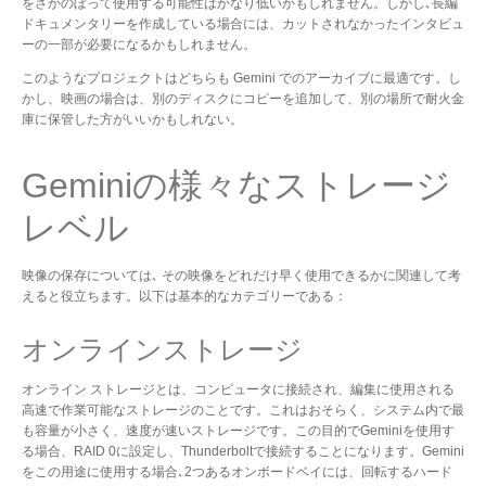
をさかのぼって使用する可能性はかなり低いかもしれません。しかし､長編
ドキュメンタリーを作成している場合には、カットされなかったインタビュ
ーの一部が必要になるかもしれません。
このようなプロジェクトはどちらも Gemini でのアーカイブに最適です。し
かし、映画の場合は、別のディスクにコピーを追加して、別の場所で耐火金
庫に保管した方がいいかもしれない。
Geminiの様々なストレージ
レベル
映像の保存については､ その映像をどれだけ早く使用できるかに関連して考
えると役立ちます。以下は基本的なカテゴリーである：
オンラインストレージ
オンライン ストレージとは、コンピュータに接続され、編集に使用される
高速で作業可能なストレージのことです。これはおそらく、システム内で最
も容量が小さく、速度が速いストレージです。この目的でGeminiを使用す
る場合、RAID 0に設定し、Thunderboltで接続することになります。Gemini
をこの用途に使用する場合､2つあるオンボードベイには、回転するハード