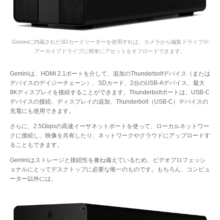
Geminiに内蔵されたSDカードリーダーを使用すれば、カメラから編集ドライブや
アーカイブドライブに簡単にアセットをオフロードできます。
Geminiは、HDMI 2.1ポートを介して、追加のThunderboltデバイス（または
デバイスのデイジーチェーン）、SDカード、2台のUSB-Aデバイス、最大
8Kディスプレイを接続することができます。Thunderboltポートは、USB-C
デバイスの接続、ディスプレイの追加、Thunderbolt（USB-C）デバイスの
充電にも使用できます。
さらに、2.5Gbpsの高速イーサネットポートを使って、ローカルネットワー
クに接続し、映像を共有したり、ネットワークやクラウドにアップロードす
ることもできます。
Geminiはストレージと接続性を兼ね備えているため、ビデオプロフェッシ
ョナルにとってデスクトップに必要な唯一のものです。もちろん、コンピュ
ーター以外には。