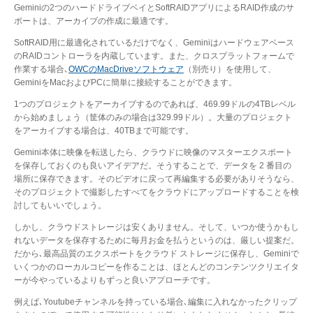
Geminiの2つのハードドライブベイとSoftRAIDアプリによるRAID作成のサ
ポートは、アーカイブの作成に最適です。
SoftRAID用に最適化されているだけでなく、Geminiはハードウェアベース
のRAIDコントローラを内蔵しています。また、クロスプラットフォームで
作業する場合､
OWCのMacDriveソフトウェア
（別売り）を使用して、
GeminiをMacおよびPCに簡単に接続することができます。
1つのプロジェクトをアーカイブするのであれば、469.99ドルの4TBレベル
から始めましょう（筐体のみの場合は329.99ドル）。大量のプロジェクト
をアーカイブする場合は、40TBまで可能です。
Gemini本体に映像を転送したら、クラウドに映像のマスターエクスポート
を保存しておくのも良いアイデアだ。そうすることで、データを 2 番目の
場所に保存できます。そのビデオに戻って再編集する必要がありそうなら、
そのプロジェクトで撮影したすべてをクラウドにアップロードすることを検
討してもいいでしょう。
しかし、クラウドストレージは安くありません。そして、いつか使うかもし
れないデータを保存するために毎月お金を払うというのは、厳しい提案だ。
だから､最高品質のエクスポートをクラウド ストレージに保存し、Geminiで
いくつかのローカルコピーを作ることは、ほとんどのコンテンツクリエイタ
ーが今やっているよりもずっと良いアプローチです。
例えば､Youtubeチャンネルを持っている場合､編集に入れなかったクリップ