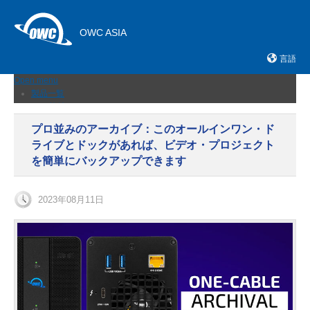
OWC ASIA
言語
Open menu
製品一覧
外付けストレージ
内蔵SSD
プロ並みのアーカイブ：このオールインワン・ド
ネットワークストレージ
ライブとドックがあれば、ビデオ・プロジェクト
メモリーカード＆リーダー
ドック
を簡単にバックアップできます
ケーブルおよびアダプター
拡張シャーシ
メモリ
2023年08月11日
アップグレードとツール
ニュース
サポート
販売店
お問い合わせ