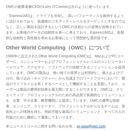
OWCの創業者兼CEOのLarry O’Connorは次のように述べています。
「Express1M2は、ドライブを冷却し、高いパフォーマンスを維持するよう
に設計されており、低価格のコモディティレベルをターゲットとするのでは
なく、正しい製品を設計するというOWCの当初からの姿勢が反映されてい
ます。お客様のデータの信頼性を第一に考えており、Express1M2は、長期
的な信頼性と高性能を求めるお客様にとって理想的な選択肢です。」
Other World Computing（OWC）について
1988年に設立されたOther World Computing (OWC)は、MacおよびPCユー
ザーに、コンシューマーおよびプロフェッショナルレベルのコンピュータハ
ードウェア、アクセサリ、ソフトウェアの信頼できるソリューションを提供
しています。OWCの製品は、使い捨ての世界とは対照的に、個人およびプ
ロの、取り込み（キャプチャー）から完成までのワークフローにおいて、製
品のライフタイムを長くするベースとして機能することを意図しており、ユ
ーザーは製品の費用対効果を最大限にすることができます。OWCは、クリ
エイティブ・プロフェッショナルのための高品質で長期的なソリューション
を、企業、中小企業、教育機関にも提供しています。OWCの優秀な技術
者、エンジニア、クリエーター、プロフェッショナルからなるチームは、技
術向上への情熱を持ち、持続可能な最高のソリューションと、すべての人の
利益のために継続して邁進してまいります。
本ニュースリリースに関する問い合わせ先：
pr-asia@owc.com