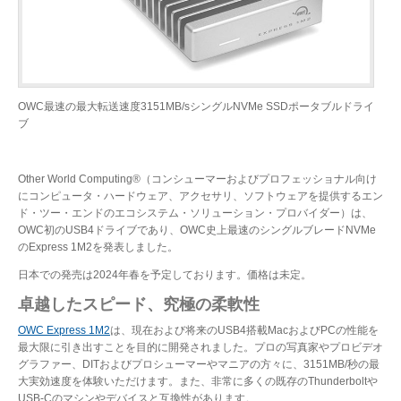
OWC最速の最大転送速度3151MB/sシングルNVMe SSDポータブルドライ
ブ
Other World Computing®（コンシューマーおよびプロフェッショナル向け
にコンピュータ・ハードウェア、アクセサリ、ソフトウェアを提供するエン
ド・ツー・エンドのエコシステム・ソリューション・プロバイダー）は、
OWC初のUSB4ドライブであり、OWC史上最速のシングルブレードNVMe
のExpress 1M2を発表しました。
日本での発売は2024年春を予定しております。価格は未定。
卓越したスピード、究極の柔軟性
OWC Express 1M2
は、現在および将来のUSB4搭載MacおよびPCの性能を
最大限に引き出すことを目的に開発されました。プロの写真家やプロビデオ
グラファー、DITおよびプロシューマーやマニアの方々に、3151MB/秒の最
大実効速度を体験いただけます。また、非常に多くの既存のThunderboltや
USB-Cのマシンやデバイスと互換性があります。