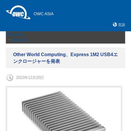
OWC ASIA
言語
Open menu
製品一覧
外付けストレージ
内蔵SSD
Other World Computing、Express 1M2 USB4エ
ネットワークストレージ
ンクロージャーを発表
メモリーカード＆リーダー
ドック
ケーブルおよびアダプター
2023年12月20日
拡張シャーシ
メモリ
アップグレードとツール
ニュース
サポート
販売店
お問い合わせ