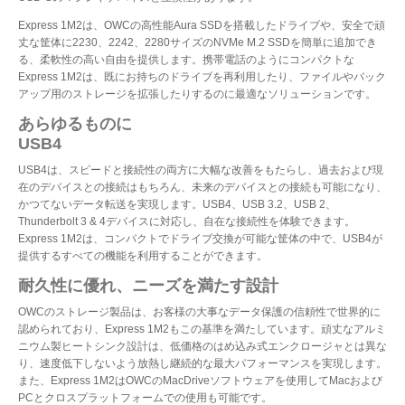
Express 1M2は、OWCの高性能Aura SSDを搭載したドライブや、安全で頑
丈な筐体に2230、2242、2280サイズのNVMe M.2 SSDを簡単に追加でき
る、柔軟性の高い自由を提供します。携帯電話のようにコンパクトな
Express 1M2は、既にお持ちのドライブを再利用したり、ファイルやバック
アップ用のストレージを拡張したりするのに最適なソリューションです。
あらゆるものに
USB4は、スピードと接続性の両方に大幅な改善をもたらし、過去および現
在のデバイスとの接続はもちろん、未来のデバイスとの接続も可能になり、
かつてないデータ転送を実現します。USB4、USB 3.2、USB 2、
Thunderbolt 3 & 4デバイスに対応し、自在な接続性を体験できます。
Express 1M2は、コンパクトでドライブ交換が可能な筐体の中で、USB4が
提供するすべての機能を利用することができます。
耐久性に優れ、ニーズを満たす設計
OWCのストレージ製品は、お客様の大事なデータ保護の信頼性で世界的に
認められており、Express 1M2もこの基準を満たしています。頑丈なアルミ
ニウム製ヒートシンク設計は、低価格のはめ込み式エンクロージャとは異な
り、速度低下しないよう放熱し継続的な最大パフォーマンスを実現します。
また、Express 1M2はOWCのMacDriveソフトウェアを使用してMacおよび
PCとクロスプラットフォームでの使用も可能です。