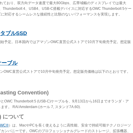
れており、双方向データ速度で最大80Gbps、広帯域幅のディスプレイでは最大
、Thunderbolt 4、USB4、USB-C搭載デバイスに対応するOWC Thunderbolt 5ケー
ズに対応するシームレスな接続性と比類のないパフォーマンスを実現します。
5ポータブルSSD
開始予定。日本国内ではアマゾンOWC直営公式ストアで10月下旬発売予定。想定販
) ケーブル
ゾンOWC直営公式ストアで10月中旬発売予定。想定販売価格は以下のとおりです。
casting Convention)
ルSSDとOWC Thunderbolt 5 (USB-C)ケーブルを、9月13日から16日までオランダ・ア
AI Amsterdam (ホール 7, スタンド7A.60).
WC) について
WC®️
）は、MacやPCを長く使えるように高性能、安全で持続可能テクノロジーソ
グカンパニーです。OWCのプロフェッショナルグレードのストレージ、拡張機器、