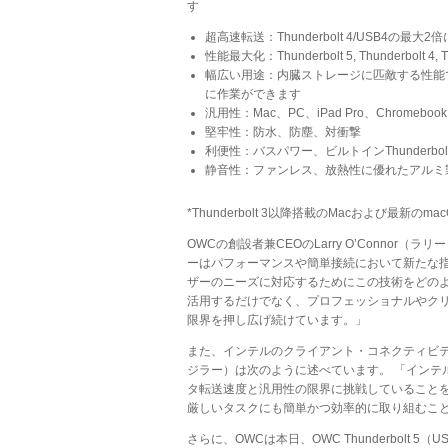
す
超高速転送：Thunderbolt 4/USB4の最大
性能最大化：Thunderbolt 5, Thunderbo
幅広い用途：内臓ストレージに匹敵する性能
に作業ができます
汎用性：Mac、PC、iPad Pro、Chromebook
堅牢性：防水、防塵、対衝撃
利便性：バスパワー、ビルトインThunderbo
静音性：ファンレス、放熱性に優れたアルミ
*Thunderbolt 3以降搭載のMacおよび最新のmac
OWCの創設者兼CEOのLarry O’Connor（
ーはパフォーマンスや簡単接続において新たな指標と
ザーのニーズに対応するためにこの技術をどのように
活用するだけでなく、プロフェッショナルやク
限界を押し広げ続けています。」
また、インテルのクライアント・コネクティビティ事
ジラー）は次のように述べています。 「インテルは、OW
タ転送速度と汎用性の限界に挑戦していることを嬉し
厳しいタスクにも簡単かつ効率的に取り組むこ
さらに、OWCは本日、OWC Thunderbolt 