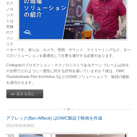
テク
ノロ
ジス
トは
究極
のフ
ァシ
リテ
ーターです。彼らは、カメラ、照明、サウンド、ストリーミングなど、すべ
てのソリューションを最適化して仕事を遂行する必要があります。
Cintegralのプロダクション・テクノロジストであるデーン ブレームは自分
の分野でどのように一貫性に対する評判を築いていますか？彼は、OWC
Thunderblade Flex 8やHelios 3などのOWCソリューションで、毎回の撮影
を成功させます。
続きを読む...
アフレック(Ben Affleck) はOWC製品で映画を作成
2021年05月06日
"当社