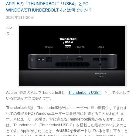
APPLEの「THUNDERBOLT / USB4」とPC-
WINDOWSTHUNDERBOLT 4とは何ですか？
2020年11月26日
ええ
と…
Appleが最新のMacでThunderboltを「
Thunderbolt / USB4
」として提示して
いる方法が本当に好きです。
Thunderbolt 4
は、Thunderbolt3がAppleユーザーに長い間提供してきたす
べての機能をPC / Windowsユーザーに最終的に約束することがわかりま
す。Macユーザーの場合、常に完全なThunderbolt機能があります。これ
は、Thunderbolt 3（Thunderbolt USB-C）を搭載した最初のMac以来のこ
とです。Appleがしたことは、
今USB4をサポートしている
と単に言うこと