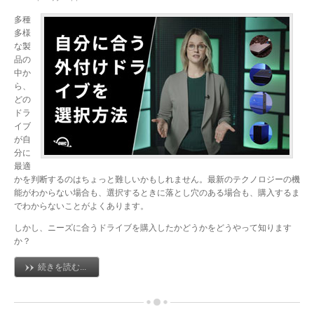
多種
多様
な製
品の
中か
ら、
どの
ドラ
イブ
が自
分に
最適
かを判断するのはちょっと難しいかもしれません。最新のテクノロジーの機
能がわからない場合も、選択するときに落とし穴のある場合も、購入するま
でわからないことがよくあります。
しかし、ニーズに合うドライブを購入したかどうかをどうやって知ります
か？
続きを読む...