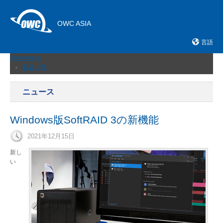
OWC ASIA
言語
Open menu
製品一覧
外付けストレージ
内蔵SSD
ニュース
ネットワークストレージ
メモリーカード＆リーダー
ドック
Windows版SoftRAID 3の新機能
ケーブルおよびアダプター
拡張シャーシ
2021年12月15日
メモリ
新し
アップグレードとツール
い
ニュース
サポート
販売店
お問い合わせ