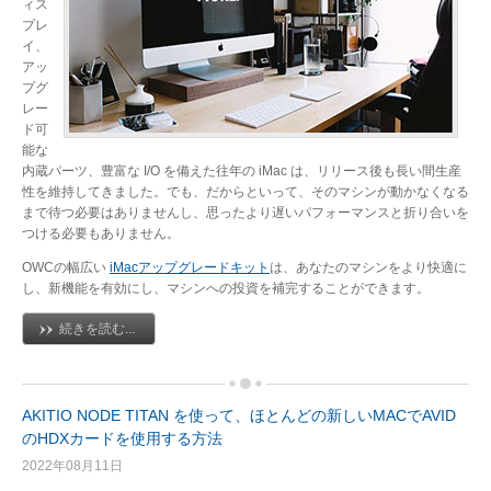
ィス
プレ
イ、
アッ
プグ
レー
ド可
能な
内蔵パーツ、豊富な I/O を備えた往年の iMac は、リリース後も長い間生産
性を維持してきました。でも、だからといって、そのマシンが動かなくなる
まで待つ必要はありませんし、思ったより遅いパフォーマンスと折り合いを
つける必要もありません。
OWCの幅広い
iMacアップグレードキット
は、あなたのマシンをより快適に
し、新機能を有効にし、マシンへの投資を補完することができます。
続きを読む...
AKITIO NODE TITAN を使って、ほとんどの新しいMACでAVID
のHDXカードを使用する方法
2022年08月11日