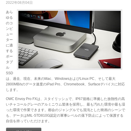
2022年08月04日
あら
ゆる
のコ
ンピ
ュー
ター
に適
する
ポー
タブ
ル
SSD
は、過去、現在、未来のMac、WindowsおよびLinux PC、そして最大
2800MB/sのデータ速度のiPad Pro、Chromebook、Surfaceデバイスに対応
します。
OWC Envoy Pro FXは、スタイリッシュで、IP67規格に準拠した放熱性の高
いチャコールグレーのアルミニウム筐体を採用し、最も汚れた環境や最も湿
った環境で作業できます。都会のジャングルでも混沌とした映画のシーンで
も、データはMIL-STD810G認定の軍事レベルの落下防止によって保護する
自信を持っていただけます。