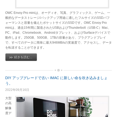
OWC Envoy Pro miniは、オーディオ、写真、グラフィックス、ゲーム、一
般的なデータストレージ/バックアップ用途に適したフルサイズのSSDパフ
ォーマンスと容量を備えたポケットサイズのSSDです。OWC Envoy Pro
miniは、過去15年間に製造されたUSBおよびThunderbolt（USB-C）Mac、
PC、iPad、Chromebook、Androidタブレット、およびSurfaceデバイスで
動作します。250GB、500GB、1TBの容量があり、プラグアンドプレイ
で、すべてのデータに簡単に最大946MB/sの実速度で、アクセスし、データ
を転送することができます。
続きを読む...
DIY アップグレードで古い IMAC に新しい命を吹き込みましょ
う。
2022年09月16日
大型
の高
解像
度デ