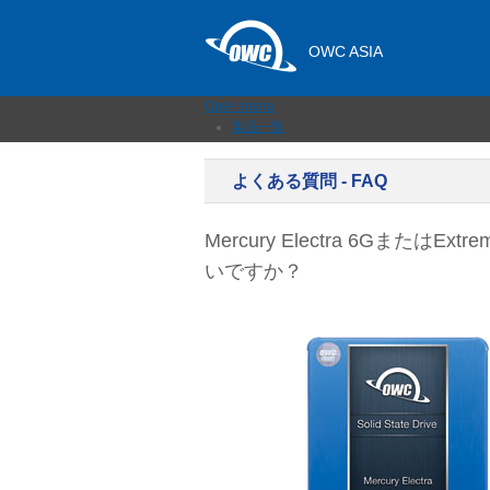
OWC ASIA
Open menu
製品一覧
外付けストレージ
内蔵SSD
よくある質問 - FAQ
ネットワークストレージ
メモリーカード＆リーダー
ドック
Mercury Electra 6GまたはE
ケーブルおよびアダプター
いですか？
拡張シャーシ
メモリ
アップグレードとツール
ニュース
サポート
販売店
お問い合わせ