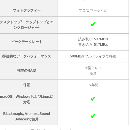
フォトグラフィー
プロ/コマーシャル
1
デスクトップ
、ラップトップとエ
✔
2
ンクロージャー
読み取り: 537MB/s
ピークデータレート
書き込み: 517MB/s
持続的なデータパフォーマンス
500MB/s フルドライブで持続
大型アレイ
推奨のRAID
高速
保証
５年間
macOS、WindowsおよびLinuxに
✔
対応
Blackmagic, Atomos, Sound
✔
Devicesで使用