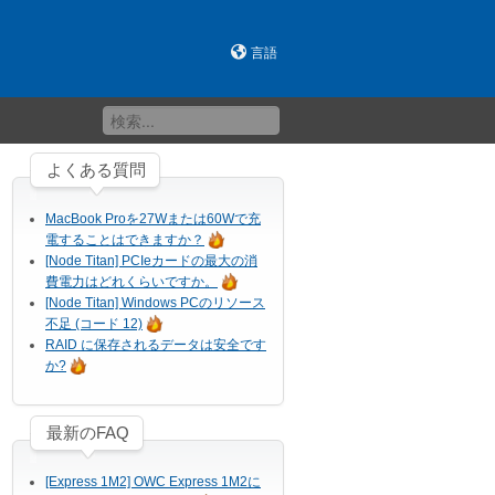
言語
よくある質問
MacBook Proを27Wまたは60Wで充
電することはできますか？
[Node Titan] PCIeカードの最大の消
費電力はどれくらいですか。
[Node Titan] Windows PCのリソース
不足 (コード 12)
RAID に保存されるデータは安全です
か?
最新のFAQ
[Express 1M2] OWC Express 1M2に