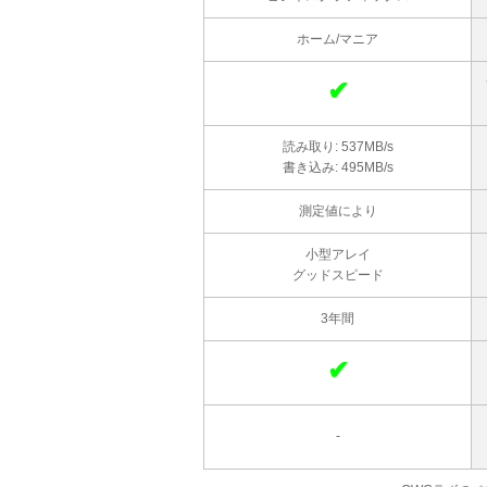
ホーム/マニア
✔
読み取り: 537MB/s
書き込み: 495MB/s
測定値により
小型アレイ
グッドスピード
3年間
✔
-