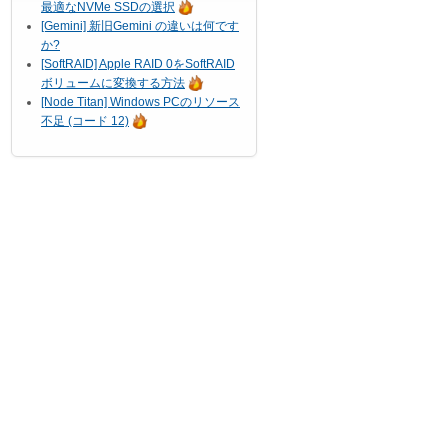
最適なNVMe SSDの選択
[Gemini] 新旧Gemini の違いは何です
か?
[SoftRAID] Apple RAID 0をSoftRAID
ボリュームに変換する方法
[Node Titan] Windows PCのリソース
不足 (コード 12)