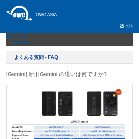
OWC ASIA
言語
Open menu
製品一覧
外付けストレージ
内蔵SSD
よくある質問 - FAQ
ネットワークストレージ
メモリーカード＆リーダー
ドック
[Gemini] 新旧Gemini の違いは何ですか?
ケーブルおよびアダプター
拡張シャーシ
メモリ
アップグレードとツール
ニュース
サポート
販売店
お問い合わせ