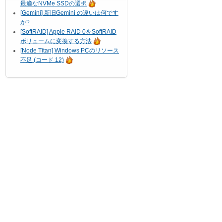
最適なNVMe SSDの選択
[Gemini] 新旧Gemini の違いは何です
か?
[SoftRAID] Apple RAID 0をSoftRAID
ボリュームに変換する方法
[Node Titan] Windows PCのリソース
不足 (コード 12)