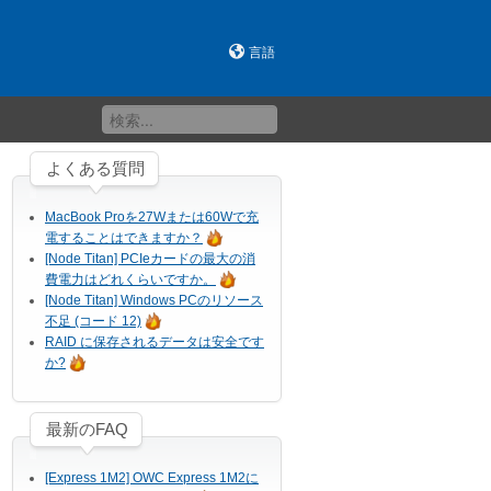
言語
よくある質問
MacBook Proを27Wまたは60Wで充
電することはできますか？
[Node Titan] PCIeカードの最大の消
費電力はどれくらいですか。
[Node Titan] Windows PCのリソース
不足 (コード 12)
RAID に保存されるデータは安全です
か?
最新のFAQ
[Express 1M2] OWC Express 1M2に