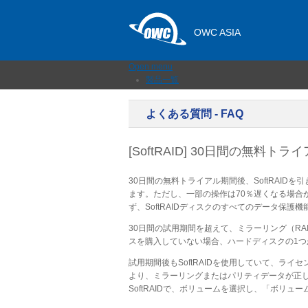
OWC ASIA
Open menu
製品一覧
外付けストレージ
内蔵SSD
よくある質問 - FAQ
ネットワークストレージ
メモリーカード＆リーダー
ドック
[SoftRAID] 30日間の無
ケーブルおよびアダプター
拡張シャーシ
30日間の無料トライアル期間後、SoftRAID
メモリ
ます。ただし、一部の操作は70％遅くなる場合が
アップグレードとツール
ず、SoftRAIDディスクのすべてのデータ保護
ニュース
サポート
30日間の試用期間を超えて、ミラーリング（RAID 1
販売店
スを購入していない場合、ハードディスクの1
お問い合わせ
試用期間後もSoftRAIDを使用していて、ライ
より、ミラーリングまたはパリティデータが正
SoftRAIDで、ボリュームを選択し、「ボリ