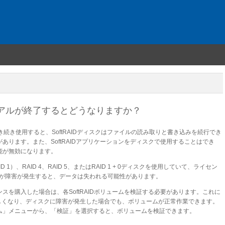
料トライアルが終了するとどうなりますか？
を引き続き使用すると、SoftRAIDディスクはファイルの読み取りと書き込みを続行でき
あります。また、SoftRAIDアプリケーションをディスクで使用することはでき
機能が無効になります。
）、RAID 4、RAID 5、またはRAID 1 + 0ディスクを使用していて、ライセン
つが障害が発生すると、データは失われる可能性があります。
センスを購入した場合は、各SoftRAIDボリュームを検証する必要があります。これに
しくなり、ディスクに障害が発生した場合でも、ボリュームが正常作業できます。
ューム」メニューから、「検証」を選択すると、ボリュームを検証できます。